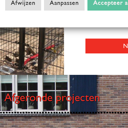
Afwijzen
Aanpassen
Accepteer a
een e-mail te stur
natuurlijk ook moge
0525-652652, of d
N
Afgeronde projecten