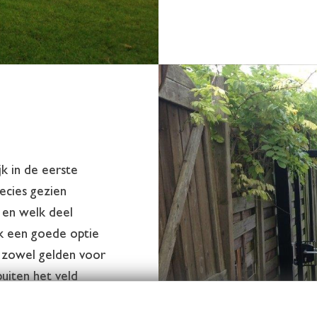
k in de eerste
recies gezien
 en welk deel
ok een goede optie
n zowel gelden voor
buiten het veld
 spelers, die wat