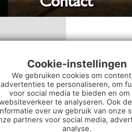
Contact
Contactgeg
Cookie-instellingen
Wilt u meer weten ove
We gebruiken cookies om content
advertenties te personaliseren, om fu
Marmerstraat 37
voor social media te bieden en om
8084 XB ’t Harde
websiteverkeer te analyseren. Ook d
tel.: 0525 – 652652
informatie over uw gebruik van onze s
Hilbert van Wensveen
nze partners voor social media, adver
Aart Spaan: 06 – 136
analyse.
E-mail:
info@totaalhe