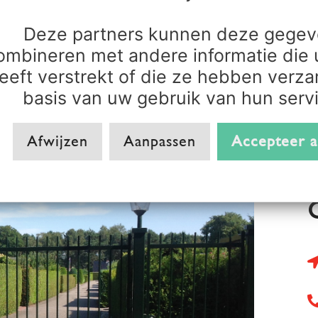
Rek. nr. NL88 RABO 0
Deze partners kunnen deze gege
KvK nr.: 08143128
ombineren met andere informatie die 
eeft verstrekt of die ze hebben verz
basis van uw gebruik van hun serv
Afwijzen
Aanpassen
Accepteer a