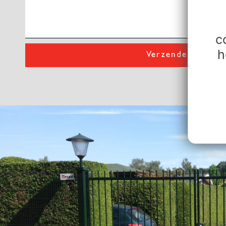
c
h
Verzenden