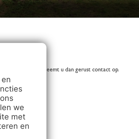
evens
r onze diensten, neemt u dan gerust contact op.
 en
ncties
 ons
elen we
ite met
: 06 – 13677110
teren en
78009
kwerk.nl