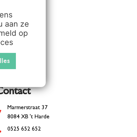
11.89.39.483
vens
u aan ze
ameld op
ices
lles
Contact
Marmerstraat 37
8084 XB 't Harde
0525 652 652